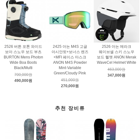
2526 버튼 포톤 와이드
2425 아논 M4S 고글
2526 아논 메라크
보아 스노우 보드 부츠
아시안핏+보너스 렌즈
웨이브셀 스키 스노우
BURTON Mens Photon
+MFI 페이스 마스크
보드 헬멧 ANON Merak
Wide Boa Boots
ANON M4S Powder
WaveCel Helmet White
Black/Multi
Mint-Variable
463,000원
Green/Cloudy Pink
700,000원
347,000원
451,000원
490,000원
270,000원
추천 장비류