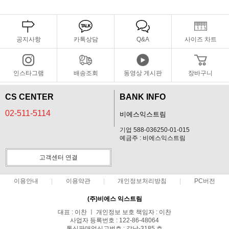
공지사항
카톡상담
Q&A
사이즈 차트
인스타그램
배송조회
동영상 게시판
장바구니
CS CENTER
BANK INFO
02-511-5114
비에스익스트림
기업 588-036250-01-015
예금주 : 비에스익스트림
고객센터 연결
이용안내
이용약관
개인정보처리방침
PC버전
(주)비에스 익스트림
대표 : 이찬 ㅣ 개인정보 보호 책임자 : 이찬
사업자 등록번호 : 122-86-48064
통신판매업신고번호 : 강남-3185 호