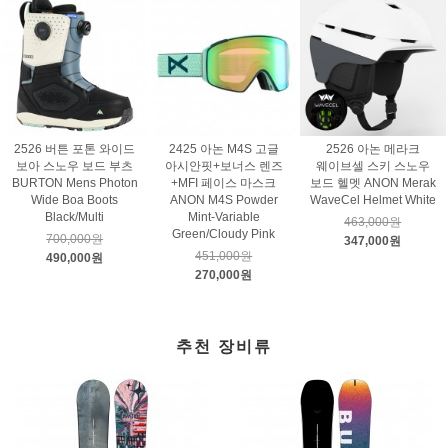
2526 버튼 포톤 와이드
2425 아논 M4S 고글
2526 아논 메라크
보아 스노우 보드 부츠
아시안핏+보너스 렌즈
웨이브셀 스키 스노우
BURTON Mens Photon
+MFI 페이스 마스크
보드 헬멧 ANON Merak
Wide Boa Boots
ANON M4S Powder
WaveCel Helmet White
Black/Multi
Mint-Variable
463,000원
Green/Cloudy Pink
700,000원
347,000원
451,000원
490,000원
270,000원
추천 장비류