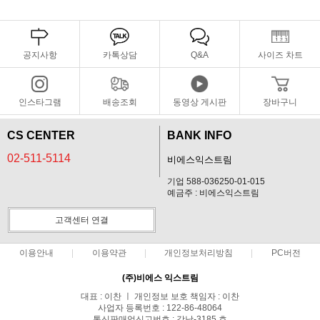
공지사항
카톡상담
Q&A
사이즈 차트
인스타그램
배송조회
동영상 게시판
장바구니
CS CENTER
BANK INFO
02-511-5114
비에스익스트림
기업 588-036250-01-015
예금주 : 비에스익스트림
고객센터 연결
이용안내
이용약관
개인정보처리방침
PC버전
(주)비에스 익스트림
대표 : 이찬 ㅣ 개인정보 보호 책임자 : 이찬
사업자 등록번호 : 122-86-48064
통신판매업신고번호 : 강남-3185 호