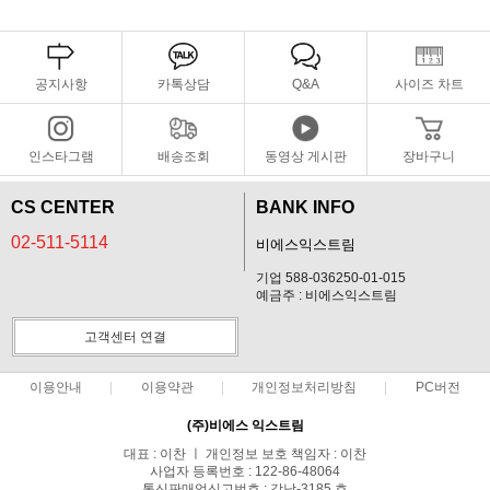
공지사항
카톡상담
Q&A
사이즈 차트
인스타그램
배송조회
동영상 게시판
장바구니
CS CENTER
BANK INFO
02-511-5114
비에스익스트림
기업 588-036250-01-015
예금주 : 비에스익스트림
고객센터 연결
이용안내
이용약관
개인정보처리방침
PC버전
(주)비에스 익스트림
대표 : 이찬 ㅣ 개인정보 보호 책임자 : 이찬
사업자 등록번호 : 122-86-48064
통신판매업신고번호 : 강남-3185 호