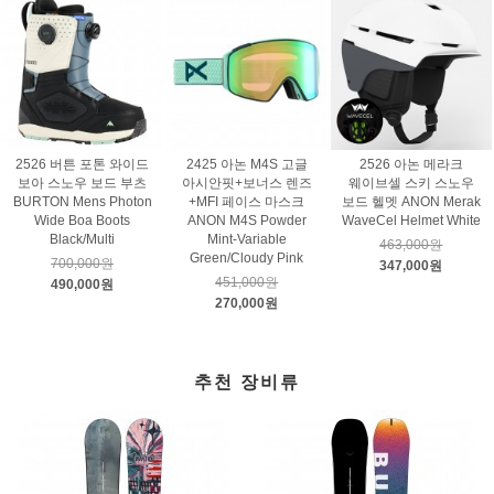
2526 버튼 포톤 와이드
2425 아논 M4S 고글
2526 아논 메라크
보아 스노우 보드 부츠
아시안핏+보너스 렌즈
웨이브셀 스키 스노우
BURTON Mens Photon
+MFI 페이스 마스크
보드 헬멧 ANON Merak
Wide Boa Boots
ANON M4S Powder
WaveCel Helmet White
Black/Multi
Mint-Variable
463,000원
Green/Cloudy Pink
700,000원
347,000원
451,000원
490,000원
270,000원
추천 장비류