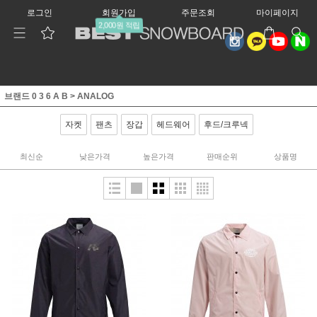
로그인
회원가입
주문조회
마이페이지
2,000원 적립
브랜드 0 3 6 A B
>
ANALOG
자켓
팬츠
장갑
헤드웨어
후드/크루넥
최신순
낮은가격
높은가격
판매순위
상품명