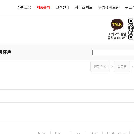
리뷰 모음
제품문의
고객센터
사이즈 차트
동영상 자료실
뉴스 
國客戶
현재위치
>
알파인
New
Name
Hot
Best
High price