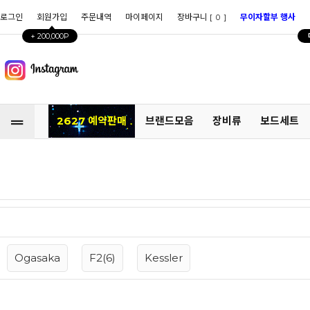
로그인
회원가입
주문내역
마이페이지
장바구니 [
]
무이자할부 행사
0
+ 200,000P
2627 예약판매
브랜드모음
장비류
보드세트
Ogasaka
F2(6)
Kessler