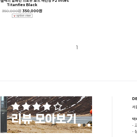
플렉스 알파인 스노우 보드 바인딩 F2 Intec
Titanflex Black
350,000원
350,000원
1
D
서
택배
-
-