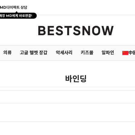
MD다이렉트 상담
매장 MD에게 바로연결!
의류
고글 헬멧 장갑
악세사리
키즈몰
알파인
中
바인딩