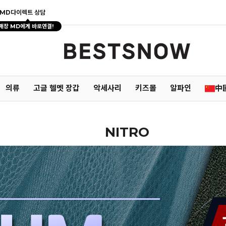
MD다이렉트 상담
매장 MD에게 바로연결!
의류
고글 헬멧 장갑
악세사리
키즈몰
알파인
中
NITRO