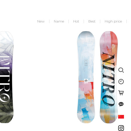
New
Name
Hot
Best
High price