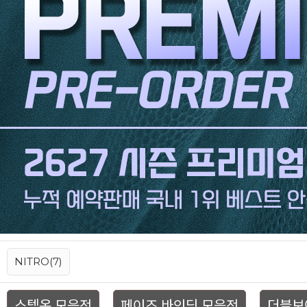
NITRO(7)
스텝온 모음전
페이즈 바인딩 모음전
더블보