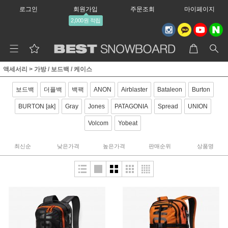
로그인
회원가입
주문조회
마이페이지
2,000원 적립
액세서리
>
가방 / 보드백 / 케이스
보드백
더플백
백팩
ANON
Airblaster
Bataleon
Burton
BURTON [ak]
Gray
Jones
PATAGONIA
Spread
UNION
Volcom
Yobeat
최신순
낮은가격
높은가격
판매순위
상품명