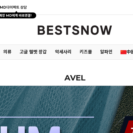
MD다이렉트 상담
매장 MD에게 바로연결!
의류
고글 헬멧 장갑
악세사리
키즈몰
알파인
中
AVEL