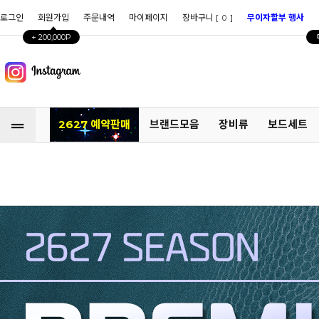
로그인
회원가입
주문내역
마이페이지
장바구니 [
]
무이자할부 행사
0
+ 200,000P
2627 예약판매
브랜드모음
장비류
보드세트