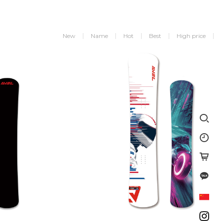
New
Name
Hot
Best
High price