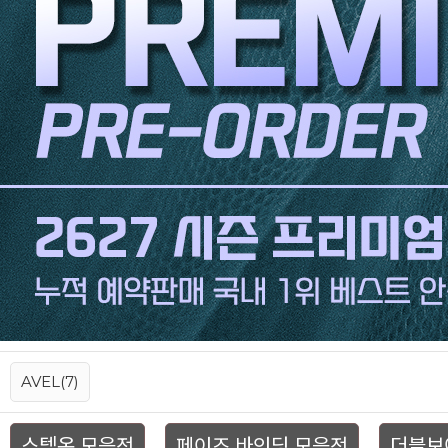
AVEL(7)
스텝온 모음전
페이즈 바인딩 모음전
더블보