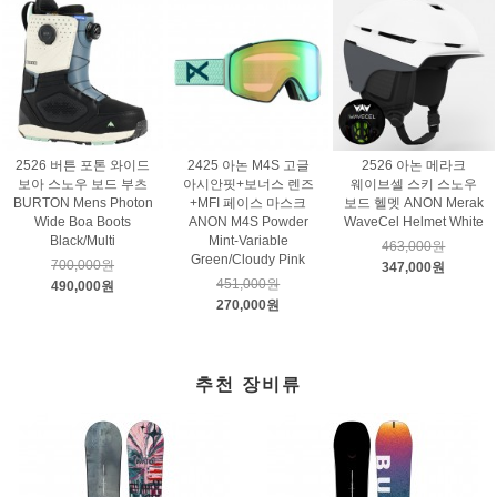
2526 버튼 포톤 와이드
2425 아논 M4S 고글
2526 아논 메라크
보아 스노우 보드 부츠
아시안핏+보너스 렌즈
웨이브셀 스키 스노우
BURTON Mens Photon
+MFI 페이스 마스크
보드 헬멧 ANON Merak
Wide Boa Boots
ANON M4S Powder
WaveCel Helmet White
Black/Multi
Mint-Variable
463,000원
Green/Cloudy Pink
700,000원
347,000원
451,000원
490,000원
270,000원
추천 장비류