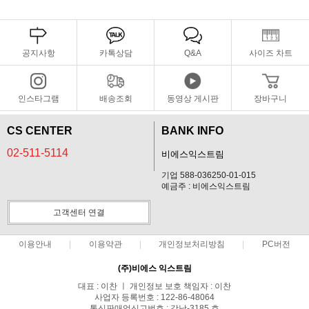
공지사항
카톡상담
Q&A
사이즈 차트
인스타그램
배송조회
동영상 게시판
장바구니
CS CENTER
BANK INFO
02-511-5114
비에스익스트림
기업 588-036250-01-015
예금주 : 비에스익스트림
고객센터 연결
이용안내
이용약관
개인정보처리방침
PC버전
(주)비에스 익스트림
대표 : 이찬 ㅣ 개인정보 보호 책임자 : 이찬
사업자 등록번호 : 122-86-48064
통신판매업신고번호 : 강남-3185 호