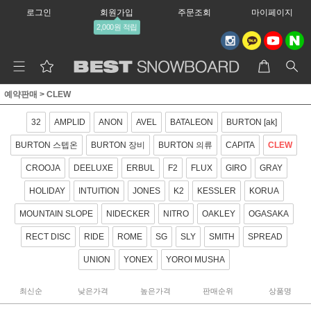
로그인
회원가입
주문조회
마이페이지
2,000원 적립
예약판매
>
CLEW
32
AMPLID
ANON
AVEL
BATALEON
BURTON [ak]
BURTON 스텝온
BURTON 장비
BURTON 의류
CAPITA
CLEW
CROOJA
DEELUXE
ERBUL
F2
FLUX
GIRO
GRAY
HOLIDAY
INTUITION
JONES
K2
KESSLER
KORUA
MOUNTAIN SLOPE
NIDECKER
NITRO
OAKLEY
OGASAKA
RECT DISC
RIDE
ROME
SG
SLY
SMITH
SPREAD
UNION
YONEX
YOROI MUSHA
최신순
낮은가격
높은가격
판매순위
상품명