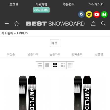
로그인
회원가입
주문조회
마이페이지
2,000원 적립
예약판매
>
AMPLID
데크
최신순
낮은가격
높은가격
판매순위
상품명