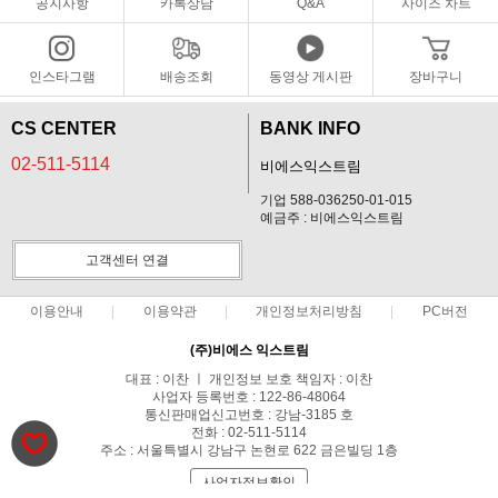
공지사항
카톡상담
Q&A
사이즈 차트
인스타그램
배송조회
동영상 게시판
장바구니
CS CENTER
BANK INFO
02-511-5114
비에스익스트림
기업 588-036250-01-015
예금주 : 비에스익스트림
고객센터 연결
이용안내
이용약관
개인정보처리방침
PC버전
(주)비에스 익스트림
대표 : 이찬 ㅣ 개인정보 보호 책임자 : 이찬
사업자 등록번호 : 122-86-48064
통신판매업신고번호 : 강남-3185 호
전화 : 02-511-5114
주소 : 서울특별시 강남구 논현로 622 금은빌딩 1층
사업자정보확인