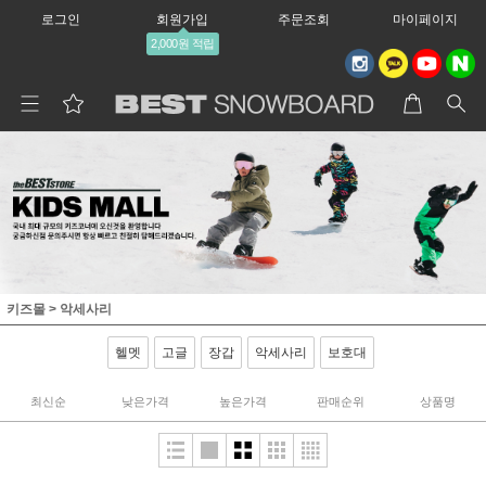
로그인
회원가입
주문조회
마이페이지
2,000원 적립
키즈몰
>
악세사리
헬멧
고글
장갑
악세사리
보호대
최신순
낮은가격
높은가격
판매순위
상품명